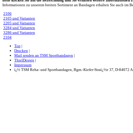
Bitte klicken Sie auf die Bezeichnung und Sie erhalten weitere Informationen 
Informationen zu unserem breiten Sortiment an Bandagen erhalten Sie auch im B
2106
2105 und Varianten
2205 und Varianten
3284 und Varianten
3286 und Varianten
2104
Top
|
Drucken
|
Mail senden an TSM Sportbandagen
|
ThielDesign
|
Impressum
ï¿½ TSM Reha- und Sportbandagen, Bgm.-Kiefer-Straï¿½e 37, D-84072 Au