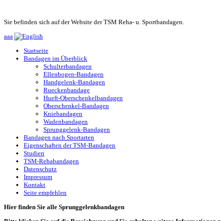
Sie befinden sich auf der Website der TSM Reha- u. Sportbandagen.
a
a
a
Startseite
Bandagen im Überblick
Schulterbandagen
Ellenbogen-Bandagen
Handgelenk-Bandagen
Rueckenbandage
Hueft-Oberschenkelbandagen
Oberschenkel-Bandagen
Kniebandagen
Wadenbandagen
Sprunggelenk-Bandagen
Bandagen nach Sportarten
Eigenschaften der TSM-Bandagen
Studien
TSM-Rehabandagen
Datenschutz
Impressum
Kontakt
Seite empfehlen
Hier finden Sie alle Sprunggelenkbandagen