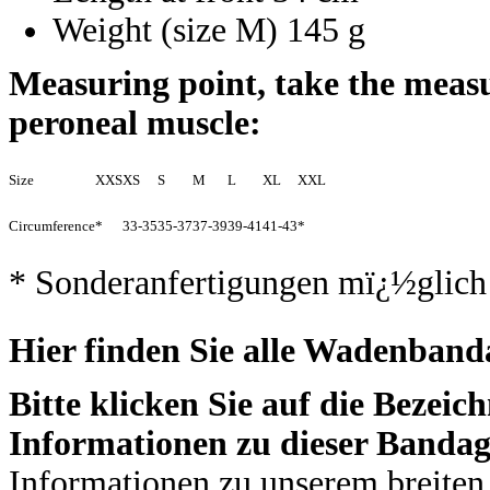
Weight (size M) 145 g
Measuring point, take the measu
peroneal muscle:
Size
XXS
XS
S
M
L
XL
XXL
Circumference
*
33-35
35-37
37-39
39-41
41-43
*
* Sonderanfertigungen mï¿½glich
Hier finden Sie alle Wadenban
Bitte klicken Sie auf die Bezeic
Informationen zu dieser Bandag
Informationen zu unserem breiten