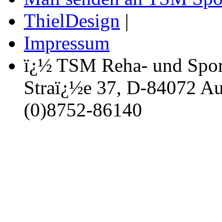
ThielDesign
|
Impressum
ï¿½ TSM Reha- und Spor
Straï¿½e 37, D-84072 Au 
(0)8752-86140