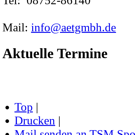
Tel: 08752-86140
Mail:
info@aetgmbh.de
Aktuelle Termine
Top
|
Drucken
|
Mail senden an TSM Spo